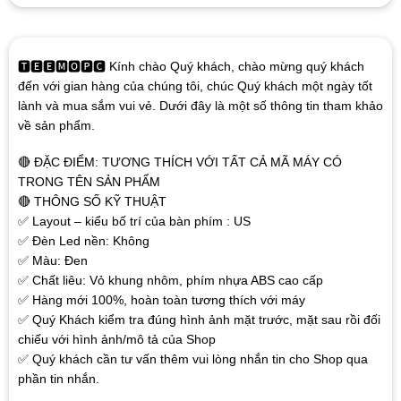
🆃🅴🅴🅼🅾🅿🅲 Kính chào Quý khách, chào mừng quý khách
đến với gian hàng của chúng tôi, chúc Quý khách một ngày tốt
lành và mua sắm vui vẻ. Dưới đây là một số thông tin tham khảo
về sản phẩm.
🔴 ĐẶC ĐIỂM: TƯƠNG THÍCH VỚI TẤT CẢ MÃ MÁY CÓ
TRONG TÊN SẢN PHẨM
🔴 THÔNG SỐ KỸ THUẬT
✅ Layout – kiểu bố trí của bàn phím : US
✅ Đèn Led nền: Không
✅ Màu: Đen
✅ Chất liêu: Vỏ khung nhôm, phím nhựa ABS cao cấp
✅ Hàng mới 100%, hoàn toàn tương thích với máy
✅ Quý Khách kiểm tra đúng hình ảnh mặt trước, mặt sau rồi đối
chiếu với hình ảnh/mô tả của Shop
✅ Quý khách cần tư vấn thêm vui lòng nhắn tin cho Shop qua
phần tin nhắn.