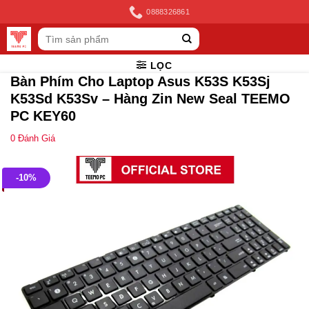
Skip
0888326861
to
Tìm
content
kiếm:
LỌC
Bàn Phím Cho Laptop Asus K53S K53Sj
K53Sd K53Sv – Hàng Zin New Seal TEEMO
PC KEY60
0
Đánh Giá
-10%