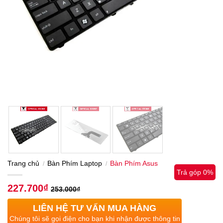
Trang chủ
Bàn Phím Laptop
Bàn Phím Asus
/
/
Trả góp 0%
227.700
₫
253.000
₫
LIÊN HỆ TƯ VẤN MUA HÀNG
Chúng tôi sẽ gọi điện cho bạn khi nhận được thông tin