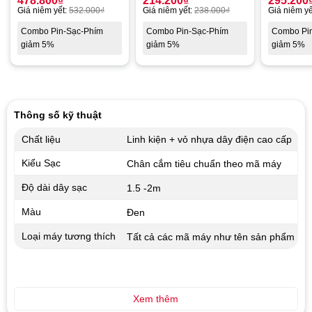
478.800
₫
214.200
₫
295.200
Giá niêm yết:
532.000
₫
Giá niêm yết:
238.000
₫
Giá niêm yế
Combo Pin-Sạc-Phím
Combo Pin-Sạc-Phím
Combo Pi
giảm 5%
giảm 5%
giảm 5%
Thông số kỹ thuật
Chất liệu
Linh kiện + vỏ nhựa dây điện cao cấp
Kiểu Sạc
Chân cắm tiêu chuẩn theo mã máy
Độ dài dây sạc
1.5 -2m
Màu
Đen
Loại máy tương thích
Tất cả các mã máy như tên sản phẩm
Xem thêm