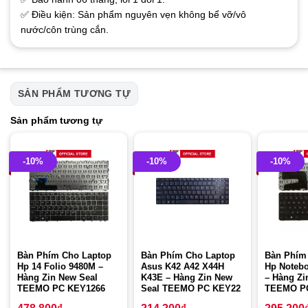
✅ Điều kiện: Sản phẩm nguyên vẹn không bể vỡ/vô
nước/côn trùng cắn.
SẢN PHẨM TƯƠNG TỰ
Sản phẩm tương tự
-10%
-10%
-10%
Bàn Phím Cho Laptop
Bàn Phím Cho Laptop
Bàn Phím
Hp 14 Folio 9480M –
Asus K42 A42 X44H
Hp Notebo
Hàng Zin New Seal
K43E – Hàng Zin New
– Hàng Zi
TEEMO PC KEY1266
Seal TEEMO PC KEY22
TEEMO P