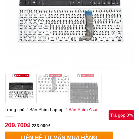
Trang chủ
Bàn Phím Laptop
Bàn Phím Asus
/
/
Trả góp 0%
209.700
₫
233.000
₫
LIÊN HỆ TƯ VẤN MUA HÀNG