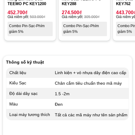
TEEMO PC KEY1200
KEY288
KEY762
452.700
₫
274.500
₫
443.700
Giá niêm yết:
503.000
₫
Giá niêm yết:
305.000
₫
Giá niêm yế
Combo Pin-Sạc-Phím
Combo Pin-Sạc-Phím
Combo Pi
giảm 5%
giảm 5%
giảm 5%
Thông số kỹ thuật
Chất liệu
Linh kiện + vỏ nhựa dây điện cao cấp
Kiểu Sạc
Chân cắm tiêu chuẩn theo mã máy
Độ dài dây sạc
1.5 -2m
Màu
Đen
Loại máy tương thích
Tất cả các mã máy như tên sản phẩm