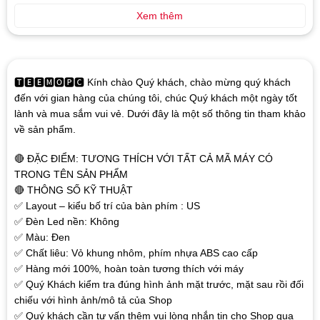
Xem thêm
🆃🅴🅴🅼🅾🅿🅲 Kính chào Quý khách, chào mừng quý khách
đến với gian hàng của chúng tôi, chúc Quý khách một ngày tốt
lành và mua sắm vui vẻ. Dưới đây là một số thông tin tham khảo
về sản phẩm.
🔴 ĐẶC ĐIỂM: TƯƠNG THÍCH VỚI TẤT CẢ MÃ MÁY CÓ
TRONG TÊN SẢN PHẨM
🔴 THÔNG SỐ KỸ THUẬT
✅ Layout – kiểu bố trí của bàn phím : US
✅ Đèn Led nền: Không
✅ Màu: Đen
✅ Chất liêu: Vỏ khung nhôm, phím nhựa ABS cao cấp
✅ Hàng mới 100%, hoàn toàn tương thích với máy
✅ Quý Khách kiểm tra đúng hình ảnh mặt trước, mặt sau rồi đối
chiếu với hình ảnh/mô tả của Shop
✅ Quý khách cần tư vấn thêm vui lòng nhắn tin cho Shop qua