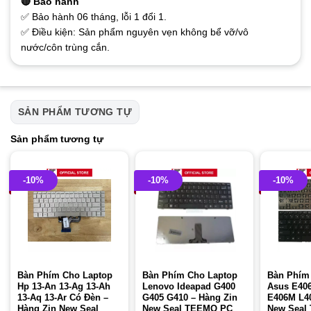
🔴 Bảo hành
✅ Bảo hành 06 tháng, lỗi 1 đổi 1.
✅ Điều kiện: Sản phẩm nguyên vẹn không bể vỡ/vô
nước/côn trùng cắn.
SẢN PHẨM TƯƠNG TỰ
Sản phẩm tương tự
-10%
-10%
-10%
Bàn Phím Cho Laptop
Bàn Phím Cho Laptop
Bàn Phím
Hp 13-An 13-Ag 13-Ah
Lenovo Ideapad G400
Asus E40
13-Aq 13-Ar Có Đèn –
G405 G410 – Hàng Zin
E406M L40
Hàng Zin New Seal
New Seal TEEMO PC
New Seal