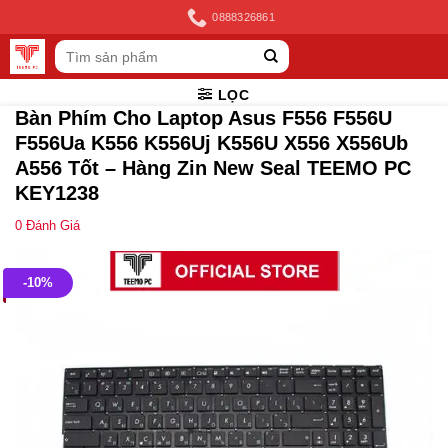
Skip
0888326861
to
Tìm
content
kiếm:
LỌC
Bàn Phím Cho Laptop Asus F556 F556U
F556Ua K556 K556Uj K556U X556 X556Ub
A556 Tốt – Hàng Zin New Seal TEEMO PC
KEY1238
0
Đánh Giá
-10%