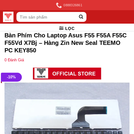
Skip
0888326861
to
Tìm
content
kiếm:
LỌC
Bàn Phím Cho Laptop Asus F55 F55A F55C
F55Vd X7Bj – Hàng Zin New Seal TEEMO
PC KEY850
0
Đánh Giá
-10%