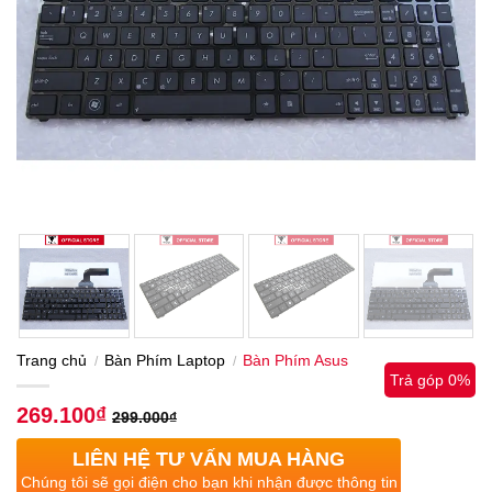
Trang chủ
Bàn Phím Laptop
Bàn Phím Asus
/
/
Trả góp 0%
269.100
₫
299.000
₫
LIÊN HỆ TƯ VẤN MUA HÀNG
Chúng tôi sẽ gọi điện cho bạn khi nhận được thông tin