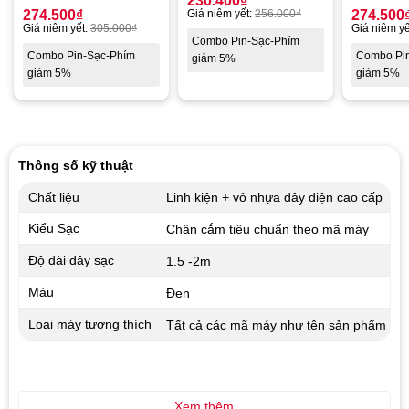
230.400
₫
274.500
₫
Giá niêm yết:
256.000
₫
274.500
Giá niêm yết:
305.000
₫
Giá niêm yế
Combo Pin-Sạc-Phím
Combo Pin-Sạc-Phím
Combo Pi
giảm 5%
giảm 5%
giảm 5%
Thông số kỹ thuật
Chất liệu
Linh kiện + vỏ nhựa dây điện cao cấp
Kiểu Sạc
Chân cắm tiêu chuẩn theo mã máy
Độ dài dây sạc
1.5 -2m
Màu
Đen
Loại máy tương thích
Tất cả các mã máy như tên sản phẩm
Xem thêm