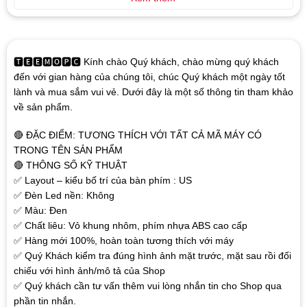
🆃🅴🅴🅼🅾🅿🅲 Kính chào Quý khách, chào mừng quý khách
đến với gian hàng của chúng tôi, chúc Quý khách một ngày tốt
lành và mua sắm vui vẻ. Dưới đây là một số thông tin tham khảo
về sản phẩm.
🔴 ĐẶC ĐIỂM: TƯƠNG THÍCH VỚI TẤT CẢ MÃ MÁY CÓ
TRONG TÊN SẢN PHẨM
🔴 THÔNG SỐ KỸ THUẬT
✅ Layout – kiểu bố trí của bàn phím : US
✅ Đèn Led nền: Không
✅ Màu: Đen
✅ Chất liêu: Vỏ khung nhôm, phím nhựa ABS cao cấp
✅ Hàng mới 100%, hoàn toàn tương thích với máy
✅ Quý Khách kiểm tra đúng hình ảnh mặt trước, mặt sau rồi đối
chiếu với hình ảnh/mô tả của Shop
✅ Quý khách cần tư vấn thêm vui lòng nhắn tin cho Shop qua
phần tin nhắn.