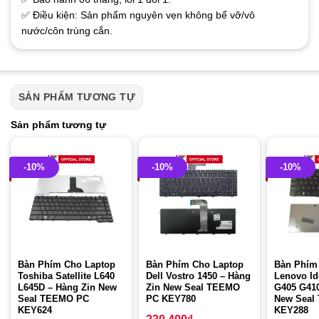
✅ Điều kiện: Sản phẩm nguyên vẹn không bể vỡ/vô
nước/côn trùng cắn.
SẢN PHẨM TƯƠNG TỰ
Sản phẩm tương tự
-10%
-10%
-10%
Bàn Phím Cho Laptop
Bàn Phím Cho Laptop
Bàn Phím
Toshiba Satellite L640
Dell Vostro 1450 – Hàng
Lenovo I
L645D – Hàng Zin New
Zin New Seal TEEMO
G405 G410
Seal TEEMO PC
PC KEY780
New Seal
KEY624
KEY288