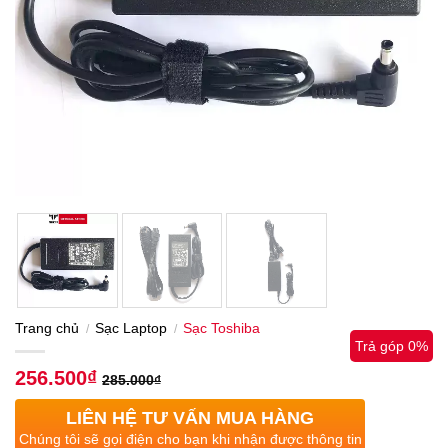
Trang chủ
Sạc Laptop
Sạc Toshiba
/
/
Trả góp 0%
256.500
₫
285.000
₫
LIÊN HỆ TƯ VẤN MUA HÀNG
Chúng tôi sẽ gọi điện cho bạn khi nhận được thông tin