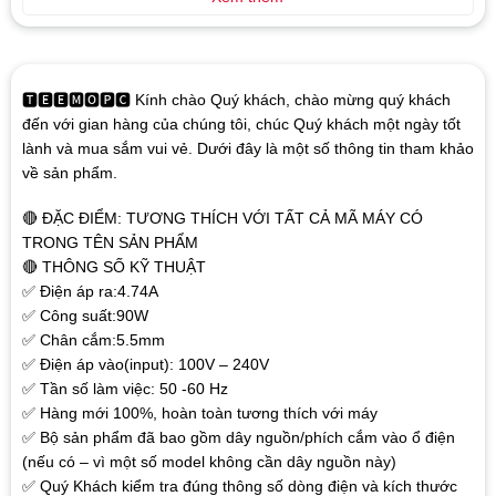
🆃🅴🅴🅼🅾🅿🅲 Kính chào Quý khách, chào mừng quý khách
đến với gian hàng của chúng tôi, chúc Quý khách một ngày tốt
lành và mua sắm vui vẻ. Dưới đây là một số thông tin tham khảo
về sản phẩm.
🔴 ĐẶC ĐIỂM: TƯƠNG THÍCH VỚI TẤT CẢ MÃ MÁY CÓ
TRONG TÊN SẢN PHẨM
🔴 THÔNG SỐ KỸ THUẬT
✅ Điện áp ra:4.74A
✅ Công suất:90W
✅ Chân cắm:5.5mm
✅ Điện áp vào(input): 100V – 240V
✅ Tần số làm việc: 50 -60 Hz
✅ Hàng mới 100%, hoàn toàn tương thích với máy
✅ Bộ sản phẩm đã bao gồm dây nguồn/phích cắm vào ổ điện
(nếu có – vì một số model không cần dây nguồn này)
✅ Quý Khách kiểm tra đúng thông số dòng điện và kích thước