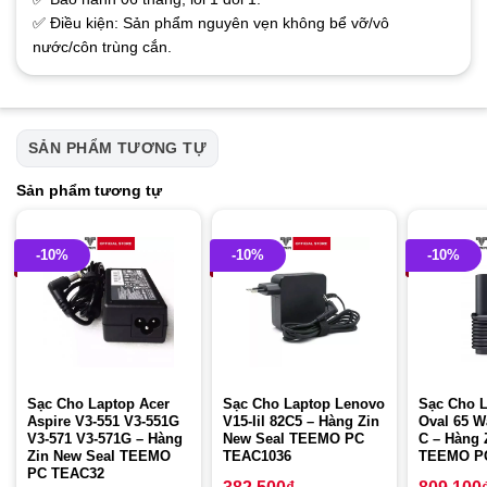
✅ Điều kiện: Sản phẩm nguyên vẹn không bể vỡ/vô
nước/côn trùng cắn.
SẢN PHẨM TƯƠNG TỰ
Sản phẩm tương tự
-10%
-10%
-10%
Sạc Cho Laptop Acer
Sạc Cho Laptop Lenovo
Sạc Cho L
Aspire V3-551 V3-551G
V15-Iil 82C5 – Hàng Zin
Oval 65 W
V3-571 V3-571G – Hàng
New Seal TEEMO PC
C – Hàng 
Zin New Seal TEEMO
TEAC1036
TEEMO P
PC TEAC32