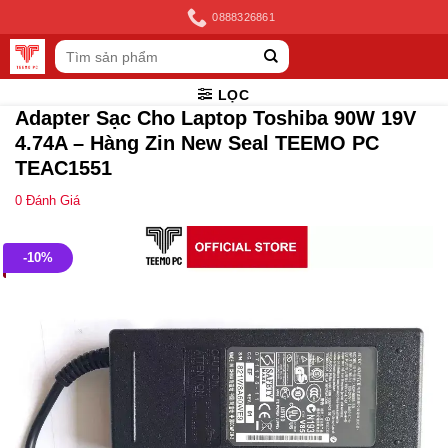
Skip
0888326861
to
Tìm
content
kiếm:
LỌC
Adapter Sạc Cho Laptop Toshiba 90W 19V
4.74A – Hàng Zin New Seal TEEMO PC
TEAC1551
0
Đánh Giá
-10%