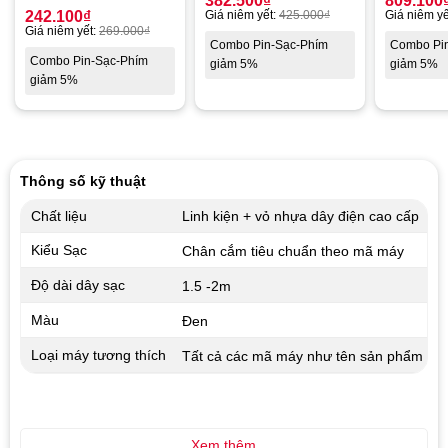
382.500
₫
809.100
242.100
₫
Giá niêm yết:
425.000
₫
Giá niêm yế
Giá niêm yết:
269.000
₫
Combo Pin-Sạc-Phím
Combo Pi
Combo Pin-Sạc-Phím
giảm 5%
giảm 5%
giảm 5%
Thông số kỹ thuật
Chất liệu
Linh kiện + vỏ nhựa dây điện cao cấp
Kiểu Sạc
Chân cắm tiêu chuẩn theo mã máy
Độ dài dây sạc
1.5 -2m
Màu
Đen
Loại máy tương thích
Tất cả các mã máy như tên sản phẩm
Xem thêm