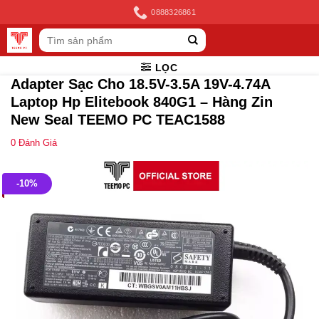
Skip
0888326861
to
Tìm
content
kiếm:
LỌC
Adapter Sạc Cho 18.5V-3.5A 19V-4.74A
Laptop Hp Elitebook 840G1 – Hàng Zin
New Seal TEEMO PC TEAC1588
0
Đánh Giá
-10%