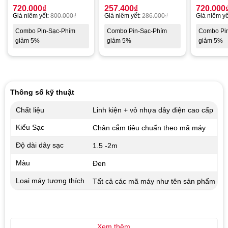
720.000
₫
257.400
₫
720.000
Giá niêm yết:
800.000
₫
Giá niêm yết:
286.000
₫
Giá niêm yế
Combo Pin-Sạc-Phím
Combo Pin-Sạc-Phím
Combo Pi
giảm 5%
giảm 5%
giảm 5%
Thông số kỹ thuật
Chất liệu
Linh kiện + vỏ nhựa dây điện cao cấp
Kiểu Sạc
Chân cắm tiêu chuẩn theo mã máy
Độ dài dây sạc
1.5 -2m
Màu
Đen
Loại máy tương thích
Tất cả các mã máy như tên sản phẩm
Xem thêm