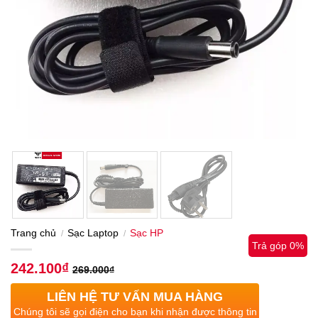
Trang chủ
Sạc Laptop
Sạc HP
/
/
Trả góp 0%
242.100
₫
269.000
₫
LIÊN HỆ TƯ VẤN MUA HÀNG
Chúng tôi sẽ gọi điện cho bạn khi nhận được thông tin