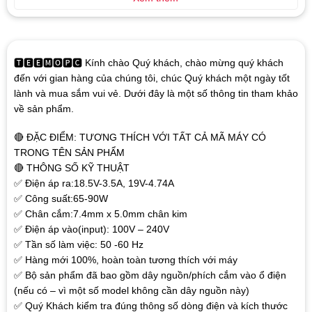
🆃🅴🅴🅼🅾🅿🅲 Kính chào Quý khách, chào mừng quý khách
đến với gian hàng của chúng tôi, chúc Quý khách một ngày tốt
lành và mua sắm vui vẻ. Dưới đây là một số thông tin tham khảo
về sản phẩm.
🔴 ĐẶC ĐIỂM: TƯƠNG THÍCH VỚI TẤT CẢ MÃ MÁY CÓ
TRONG TÊN SẢN PHẨM
🔴 THÔNG SỐ KỸ THUẬT
✅ Điện áp ra:18.5V-3.5A, 19V-4.74A
✅ Công suất:65-90W
✅ Chân cắm:7.4mm x 5.0mm chân kim
✅ Điện áp vào(input): 100V – 240V
✅ Tần số làm việc: 50 -60 Hz
✅ Hàng mới 100%, hoàn toàn tương thích với máy
✅ Bộ sản phẩm đã bao gồm dây nguồn/phích cắm vào ổ điện
(nếu có – vì một số model không cần dây nguồn này)
✅ Quý Khách kiểm tra đúng thông số dòng điện và kích thước