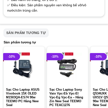
✅ Điều kiện: Sản phẩm nguyên vẹn không bể vỡ/vô
nước/côn trùng cắn.
SẢN PHẨM TƯƠNG TỰ
Sản phẩm tương tự
-10%
-10%
-10%
Sạc Cho Laptop ASUS
Sạc Cho Laptop Sony
Sạc Cho 
Vivobook 15X OLED
Vaio Vpc-Eb Vpc-El
Q534UXK
M1503QA-ES74 90w
Vpc-Eg Vpc-Ea – Hàng
UX51V Q5
TEEMO PC Hàng New
Zin New Seal TEEMO
90w TEEM
Seal
PC TEAC1276
New Seal