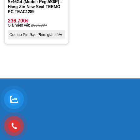
Sr46Gd (Model: Pcg-5S6P) –
Hàng Zin New Seal TEEMO
PC TEAC1285
236.700
₫
Giá niêm yết:
263.000
₫
Combo Pin-Sạc-Phím giảm 5%