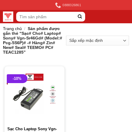
Skip
0888326861
to
Tìm
content
kiếm:
Trang chủ
/
Sản phẩm được
gắn thẻ “Sạc# Cho# Laptop#
Sony# Vgn-Sr46Gd# (Model:#
Pcg-5S6P)# -# Hàng# Zin#
New# Seal# TEEMO# PC#
TEAC1285”
-10%
Sạc Cho Laptop Sony Vgn-