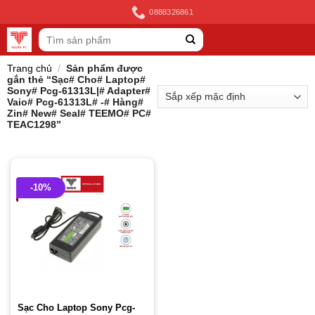
Skip
0888326861
to
Tìm
content
kiếm:
Trang chủ
/
Sản phẩm được
gắn thẻ “Sạc# Cho# Laptop#
Sony# Pcg-61313L|# Adapter#
Vaio# Pcg-61313L# -# Hàng#
Zin# New# Seal# TEEMO# PC#
TEAC1298”
-10%
Sạc Cho Laptop Sony Pcg-