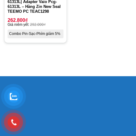
61313L| Adapter Vaio Pcg-
61313L – Hàng Zin New Seal
TEEMO PC TEAC1298
262.800
₫
Giá niêm yết:
292.000
₫
Combo Pin-Sạc-Phím giảm 5%