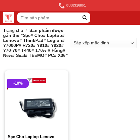
Skip
0888326861
to
Tìm
content
kiếm:
Trang chủ
/
Sản phẩm được
gắn thẻ “Sạc# Cho# Laptop#
Lenovo# ThinkPad# Legion#
Y7000P# R720# Y910# Y920#
Y70-70# T440# 170w-# Hàng#
New# Seal# TEEMO# PC# X36”
-10%
Sạc Cho Laptop Lenovo