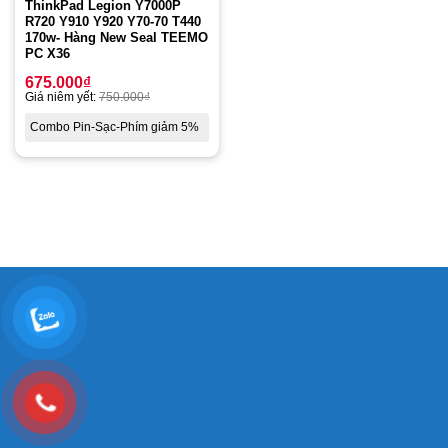
ThinkPad Legion Y7000P
R720 Y910 Y920 Y70-70 T440
170w- Hàng New Seal TEEMO
PC X36
675.000
₫
Giá niêm yết:
750.000
₫
Combo Pin-Sạc-Phím giảm 5%