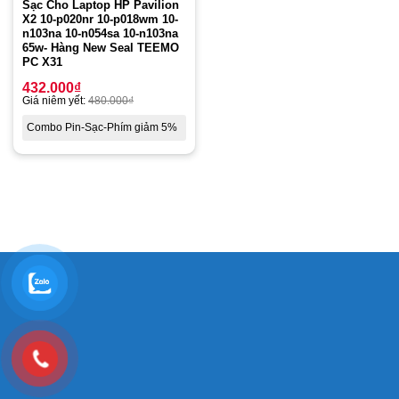
Sạc Cho Laptop HP Pavilion
X2 10-p020nr 10-p018wm 10-
n103na 10-n054sa 10-n103na
65w- Hàng New Seal TEEMO
PC X31
432.000
₫
Giá niêm yết:
480.000
₫
Combo Pin-Sạc-Phím giảm 5%