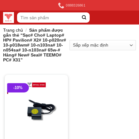
Skip
0888326861
to
Tìm
content
kiếm:
Trang chủ
/
Sản phẩm được
gắn thẻ “Sạc# Cho# Laptop#
HP# Pavilion# X2# 10-p020nr#
10-p018wm# 10-n103na# 10-
n054sa# 10-n103na# 65w-#
Hàng# New# Seal# TEEMO#
PC# X31”
-10%