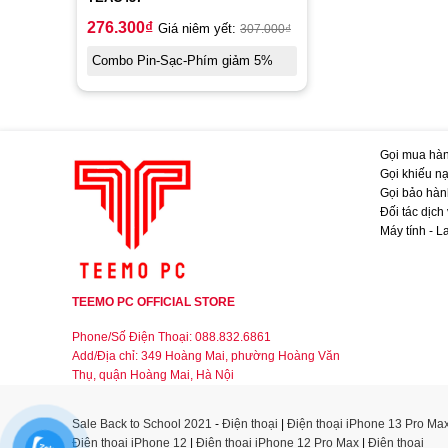
276.300
₫
Giá niêm yết:
307.000
₫
Combo Pin-Sạc-Phím giảm 5%
Gọi mua hàn
Gọi khiếu nạ
Gọi bảo hàn
Đối tác dịch
Máy tính - L
TEEMO PC OFFICIAL STORE
Phone/Số Điện Thoại: 088.832.6861
Add/Địa chỉ: 349 Hoàng Mai, phường Hoàng Văn
Thụ, quận Hoàng Mai, Hà Nội
Sale Back to School 2021
-
Điện thoại
|
Điện thoại iPhone 13 Pro Ma
Điện thoại iPhone 12
|
Điện thoại iPhone 12 Pro Max
|
Điện thoại