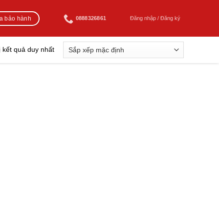
ra bảo hành
0888326861
Đăng nhập / Đăng ký
ị kết quả duy nhất