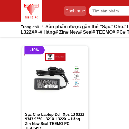
Skip
Tìm
to
Danh mục
kiếm:
content
/
Sản phẩm được gắn thẻ “Sạc# Cho# L
Trang chủ
L322X# -# Hàng# Zin# New# Seal# TEEMO# PC#
-10%
Sạc Cho Laptop Dell Xps 13 9333
9343 9350 L321X L322X – Hàng
Zin New Seal TEEMO PC
TEAC457