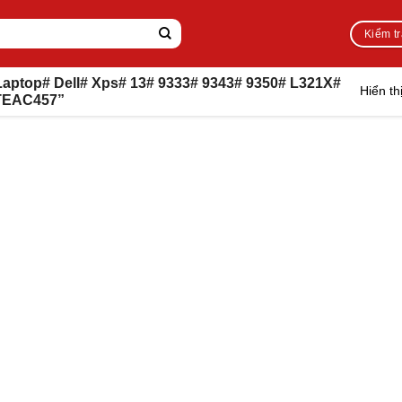
Kiểm t
aptop# Dell# Xps# 13# 9333# 9343# 9350# L321X#
Hiển th
 TEAC457”