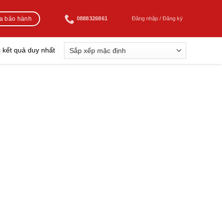
ra bảo hành
0888326861
Đăng nhập / Đăng ký
ị kết quả duy nhất