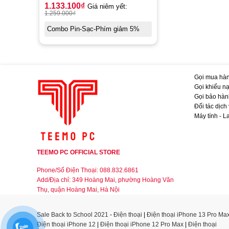
1.133.100
₫
Giá niêm yết:
1.259.000
₫
Combo Pin-Sạc-Phím giảm 5%
Gọi mua hàn
Gọi khiếu nạ
Gọi bảo hàn
Đối tác dịch
Máy tính - L
TEEMO PC OFFICIAL STORE
Phone/Số Điện Thoại: 088.832.6861
Add/Địa chỉ: 349 Hoàng Mai, phường Hoàng Văn
Thụ, quận Hoàng Mai, Hà Nội
Sale Back to School 2021
-
Điện thoại
|
Điện thoại iPhone 13 Pro Ma
Điện thoại iPhone 12
|
Điện thoại iPhone 12 Pro Max
|
Điện thoại