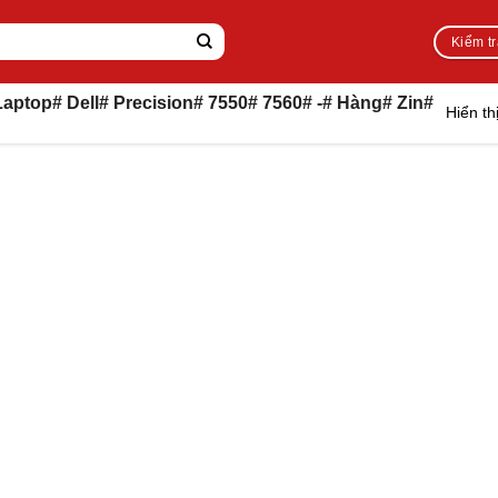
Kiểm t
ptop# Dell# Precision# 7550# 7560# -# Hàng# Zin#
Hiển th