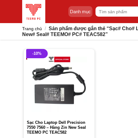
Skip
Tìm
to
Danh mục
kiếm:
content
/
Sản phẩm được gắn thẻ “Sạc# Cho# La
Trang chủ
New# Seal# TEEMO# PC# TEAC582”
-10%
Sạc Cho Laptop Dell Precision
7550 7560 – Hàng Zin New Seal
TEEMO PC TEAC582