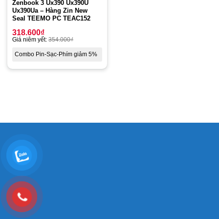
Zenbook 3 Ux390 Ux390U
Ux390Ua – Hàng Zin New
Seal TEEMO PC TEAC152
318.600
₫
Giá niêm yết:
354.000
₫
Combo Pin-Sạc-Phím giảm 5%