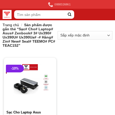
Skip
0888326861
to
Tìm
content
kiếm:
Trang chủ
/
Sản phẩm được
gắn thẻ “Sạc# Cho# Laptop#
Asus# Zenbook# 3# Ux390#
Ux390U# Ux390Ua# -# Hàng#
Zin# New# Seal# TEEMO# PC#
TEAC152”
-10%
Sạc Cho Laptop Asus