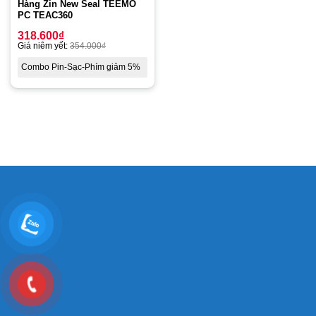
Hàng Zin New Seal TEEMO
PC TEAC360
318.600
₫
Giá niêm yết:
354.000
₫
Combo Pin-Sạc-Phím giảm 5%