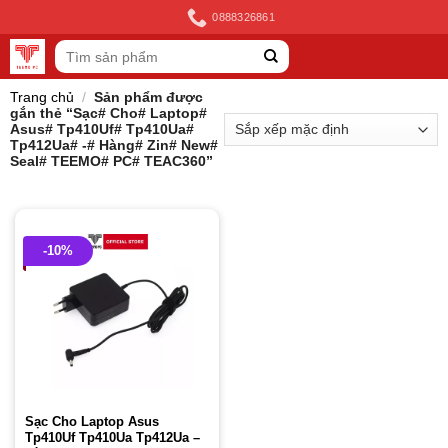
Skip
0888326861
to
Tìm
content
kiếm:
Trang chủ
/
Sản phẩm được
gắn thẻ “Sạc# Cho# Laptop#
Asus# Tp410Uf# Tp410Ua#
Tp412Ua# -# Hàng# Zin# New#
Seal# TEEMO# PC# TEAC360”
-10%
Sạc Cho Laptop Asus
Tp410Uf Tp410Ua Tp412Ua –