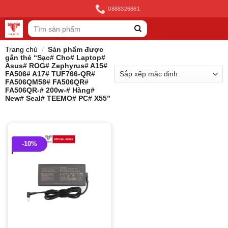
Skip
0888326861
to
Tìm
content
kiếm:
Trang chủ
/
Sản phẩm được
gắn thẻ “Sạc# Cho# Laptop#
Asus# ROG# Zephyrus# A15#
FA506# A17# TUF766-QR#
FA506QM58# FA506QR#
FA506QR-# 200w-# Hàng#
New# Seal# TEEMO# PC# X55”
-10%