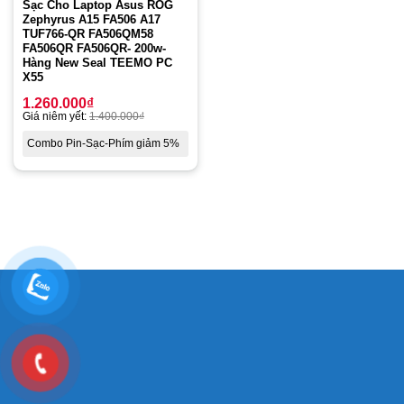
Sạc Cho Laptop Asus ROG
Zephyrus A15 FA506 A17
TUF766-QR FA506QM58
FA506QR FA506QR- 200w-
Hàng New Seal TEEMO PC
X55
1.260.000
₫
Giá niêm yết:
1.400.000
₫
Combo Pin-Sạc-Phím giảm 5%