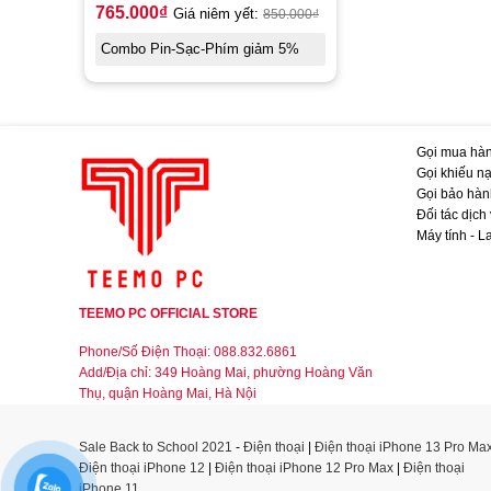
765.000
₫
Giá niêm yết:
850.000
₫
Combo Pin-Sạc-Phím giảm 5%
Gọi mua hàn
Gọi khiếu nạ
Gọi bảo hàn
Đối tác dịch
Máy tính - L
TEEMO PC OFFICIAL STORE
Phone/Số Điện Thoại: 088.832.6861
Add/Địa chỉ: 349 Hoàng Mai, phường Hoàng Văn
Thụ, quận Hoàng Mai, Hà Nội
Sale Back to School 2021
-
Điện thoại
|
Điện thoại iPhone 13 Pro Ma
Điện thoại iPhone 12
|
Điện thoại iPhone 12 Pro Max
|
Điện thoại
iPhone 11