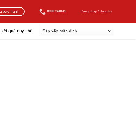
ra bảo hành
0888326861
Đăng nhập / Đăng ký
ị kết quả duy nhất