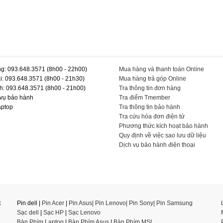
g: 093.648.3571 (8h00 - 22h00)
Mua hàng và thanh toán Online
i: 093.648.3571 (8h00 - 21h30)
Mua hàng trả góp Online
h: 093.648.3571 (8h00 - 21h00)
Tra thông tin đơn hàng
 vụ bảo hành
Tra điểm Tmember
aptop
Tra thông tin bảo hành
Tra cứu hóa đơn điện tử
Phương thức kích hoạt bảo hành
Quy định về việc sao lưu dữ liệu
Dịch vụ bảo hành điện thoại
x
Pin dell |
Pin Acer
|
Pin Asus|
Pin Lenovo
|
Pin Sony
|
Pin Samsung
Sạc dell
|
Sạc HP
|
Sạc Lenovo
Bàn Phím Laptop
|
Bàn Phím Asus
|
Bàn Phím MSI