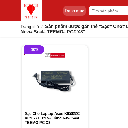
Skip
Tìm
to
Danh mục
kiếm:
content
/
Sản phẩm được gắn thẻ “Sạc# Cho# 
Trang chủ
New# Seal# TEEMO# PC# X8”
-10%
Sạc Cho Laptop Asus K6502ZC
K6502ZE 150w- Hàng New Seal
TEEMO PC X8