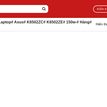
Kiểm t
Laptop# Asus# K6502ZC# K6502ZE# 150w-# Hàng#
Hiển th