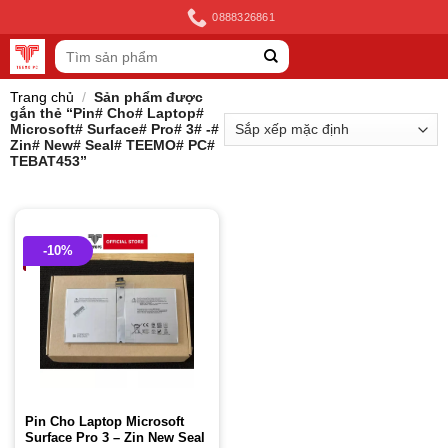
Skip
0888326861
to
Tìm
content
kiếm:
Trang chủ
/
Sản phẩm được
gắn thẻ “Pin# Cho# Laptop#
Microsoft# Surface# Pro# 3# -#
Zin# New# Seal# TEEMO# PC#
TEBAT453”
-10%
Pin Cho Laptop Microsoft
Surface Pro 3 – Zin New Seal