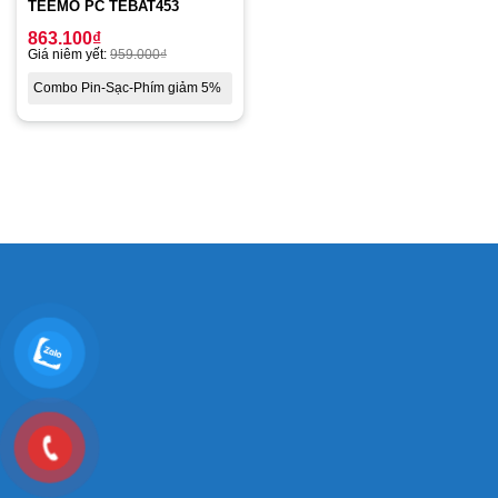
TEEMO PC TEBAT453
863.100
₫
Giá niêm yết:
959.000
₫
Combo Pin-Sạc-Phím giảm 5%