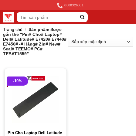
Skip
0888326861
to
Tìm
content
kiếm:
Trang chủ
/
Sản phẩm được
gắn thẻ “Pin# Cho# Laptop#
Dell# Latitude# E7420# E7440#
E7450# -# Hàng# Zin# New#
Seal# TEEMO# PC#
TEBAT1559”
-10%
Pin Cho Laptop Dell Latitude