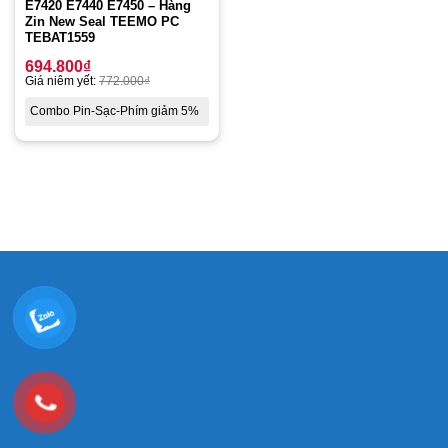
E7420 E7440 E7450 – Hàng
Zin New Seal TEEMO PC
TEBAT1559
694.800
₫
Giá niêm yết:
772.000
₫
Combo Pin-Sạc-Phím giảm 5%