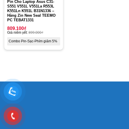
Pin Cho Laptop Asus C31-
S551 V551L V551La R553L
K551Ln K551L B31N1336 –
Hàng Zin New Seal TEEMO
PC TEBAT1331
809.100
₫
Giá niêm yết:
899.000
₫
Combo Pin-Sạc-Phím giảm 5%