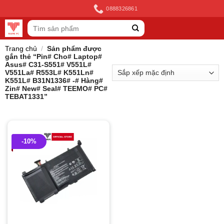
Skip
0888326861
to
Tìm
content
kiếm:
Trang chủ
/
Sản phẩm được
gắn thẻ “Pin# Cho# Laptop#
Asus# C31-S551# V551L#
V551La# R553L# K551Ln#
K551L# B31N1336# -# Hàng#
Zin# New# Seal# TEEMO# PC#
TEBAT1331”
-10%