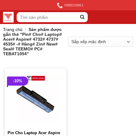
Skip
0888326861
to
Tìm
content
kiếm:
Trang chủ
/
Sản phẩm được
gắn thẻ “Pin# Cho# Laptop#
Acer# Aspire# 4732# 4737#
4535# -# Hàng# Zin# New#
Seal# TEEMO# PC#
TEBAT1054”
-10%
Pin Cho Laptop Acer Aspire