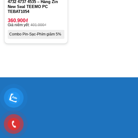
4732 4737 4535 – Hàng Zin
New Seal TEEMO PC
TEBAT1054
360.900
₫
Giá niêm yết:
401.000
₫
Combo Pin-Sạc-Phím giảm 5%