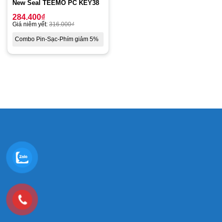
New Seal TEEMO PC KEY38
284.400
₫
Giá niêm yết:
316.000
₫
Combo Pin-Sạc-Phím giảm 5%