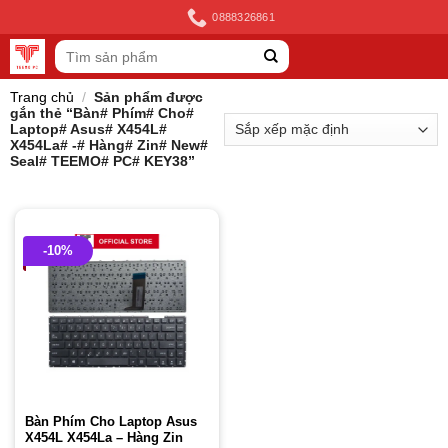
Skip
0888326861
to
Tìm
content
kiếm:
Trang chủ
/
Sản phẩm được
gắn thẻ “Bàn# Phím# Cho#
Laptop# Asus# X454L#
X454La# -# Hàng# Zin# New#
Seal# TEEMO# PC# KEY38”
-10%
Bàn Phím Cho Laptop Asus
X454L X454La – Hàng Zin