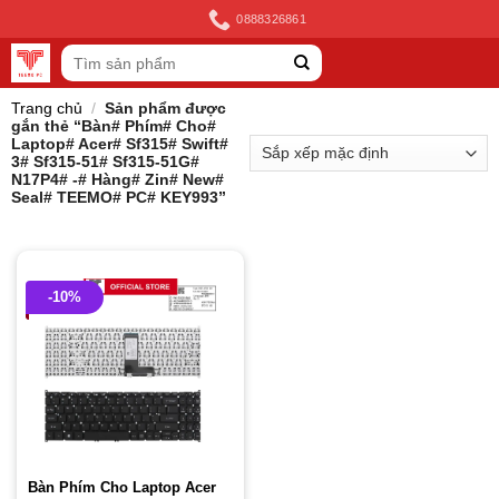
Skip
0888326861
to
Tìm
content
kiếm:
Trang chủ
/
Sản phẩm được
gắn thẻ “Bàn# Phím# Cho#
Laptop# Acer# Sf315# Swift#
3# Sf315-51# Sf315-51G#
N17P4# -# Hàng# Zin# New#
Seal# TEEMO# PC# KEY993”
-10%
Bàn Phím Cho Laptop Acer