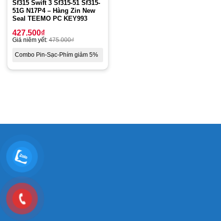
Sf315 Swift 3 Sf315-51 Sf315-
51G N17P4 – Hàng Zin New
Seal TEEMO PC KEY993
427.500
₫
Giá niêm yết:
475.000
₫
Combo Pin-Sạc-Phím giảm 5%